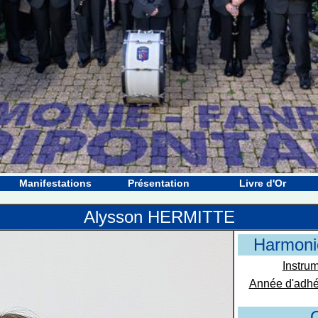
Manifestations
Présentation
Livre d'Or
Alysson HERMITTE
Harmoni
Instrum
Année d'adhé
O