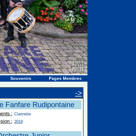
Souvenirs
Pages Membres
->
e Fanfare Rudipontaine
ents :
Clarinette
sion :
2019
rchestre Junior