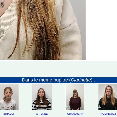
Dans le même pupitre (
Clarinette
) :
BRIAULT
ETIENNE
GRANDJEAN
RODRIGUEZ