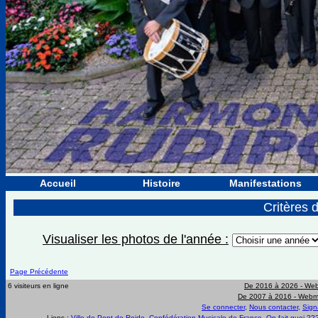
Accueil
Histoire
Manifestations
Critères 
Visualiser les photos de l'année :
Page Précédente
6 visiteurs en ligne
De 2016 à 2026 -
Web
De 2007 à 2016 -
Webma
Se connecter
,
Nous contacter
,
Sign
Liens :
Ville de Pont de Roide
,
Confédération Musicale de France
,
On fait quoi ??