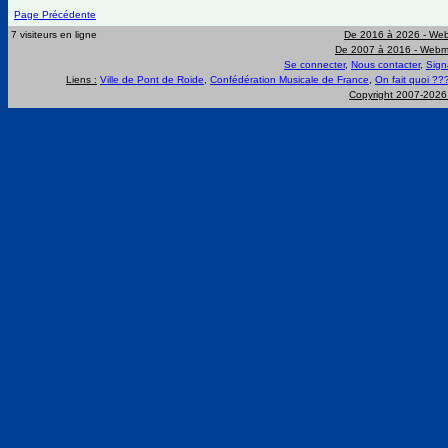
Page Précédente
7 visiteurs en ligne
De 2016 à 2026 -
Web
De 2007 à 2016 -
Webma
Se connecter
,
Nous contacter
,
Sign
Liens :
Ville de Pont de Roide
,
Confédération Musicale de France
,
On fait quoi ??
Copyright 2007-202