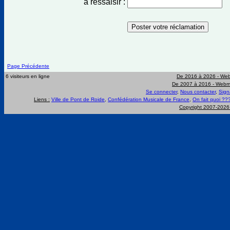
à ressaisir :
Page Précédente
6 visiteurs en ligne
De 2016 à 2026 -
Web
De 2007 à 2016 -
Webma
Se connecter
,
Nous contacter
,
Sign
Liens :
Ville de Pont de Roide
,
Confédération Musicale de France
,
On fait quoi ??
Copyright 2007-202