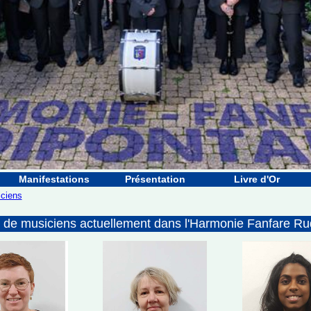
Manifestations
Présentation
Livre d'Or
ciens
s de musiciens actuellement dans l'Harmonie Fanfare Ru