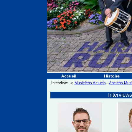
Accueil
Histoire
Interviews ->
Musiciens Actuels
-
Anciens Musi
Interview