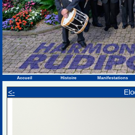
Accueil
Histoire
Manifestations
<-
El