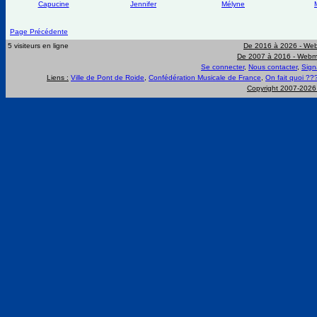
Capucine
Jennifer
Mélyne
Page Précédente
5 visiteurs en ligne
De 2016 à 2026 -
Web
De 2007 à 2016 -
Webma
Se connecter
,
Nous contacter
,
Sign
Liens :
Ville de Pont de Roide
,
Confédération Musicale de France
,
On fait quoi ??
Copyright 2007-202