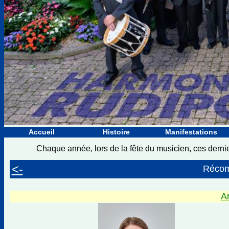
Accueil
Histoire
Manifestations
Chaque année, lors de la fête du musicien, ces dern
<-
Récom
Ar