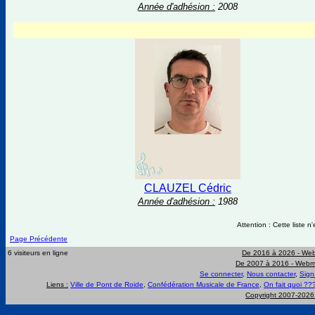
Année d'adhésion :
2008
CLAUZEL Cédric
Année d'adhésion :
1988
Attention : Cette liste 
Page Précédente
6 visiteurs en ligne
De 2016 à 2026 -
Web
De 2007 à 2016 -
Webma
Se connecter
,
Nous contacter
,
Sign
Liens :
Ville de Pont de Roide
,
Confédération Musicale de France
,
On fait quoi ??
Copyright 2007-202