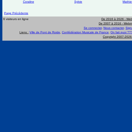
Coraline
Sylvie
Mathie
Page Précédente
6 visiteurs en ligne
De 2016 à 2026 -
Web
De 2007 à 2016 -
Webma
Se connecter
,
Nous contacter
,
Sign
Liens :
Ville de Pont de Roide
,
Confédération Musicale de France
,
On fait quoi ??
Copyright 2007-202