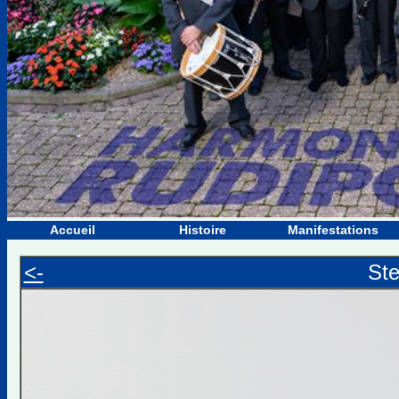
Accueil
Histoire
Manifestations
<-
St