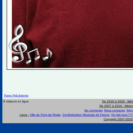
Page Précédente
9 visiteurs en ligne
De 2016 à 2026 -
Web
De 2007 à 2016 -
Webma
Se connecter
,
Nous contacter
,
Sign
Liens :
Ville de Pont de Roide
,
Confédération Musicale de France
,
On fait quoi ??
Copyright 2007-202