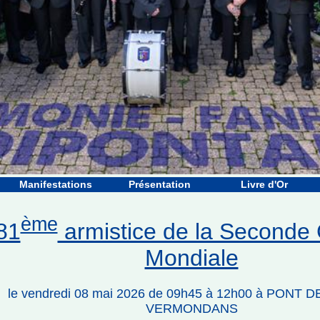
Manifestations
Présentation
Livre d'Or
ème
81
armistice de la Seconde
Mondiale
le vendredi 08 mai 2026 de 09h45 à 12h00 à PONT D
VERMONDANS