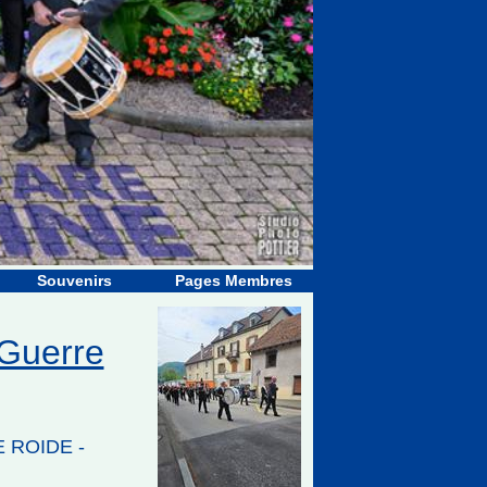
Souvenirs
Pages Membres
 Guerre
E ROIDE -