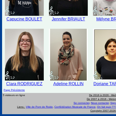
Capucine BOULET
Jennifer BRIAULT
Mélyne B
Clara RODRIGUEZ
Adeline ROLLIN
Doriane TA
Page Précédente
5 visiteurs en ligne
De 2016 à 2026 -
Web
De 2007 à 2016 -
Webma
Se connecter
,
Nous contacter
,
Sign
Liens :
Ville de Pont de Roide
,
Confédération Musicale de France
,
On fait quoi ??
Copyright 2007-202