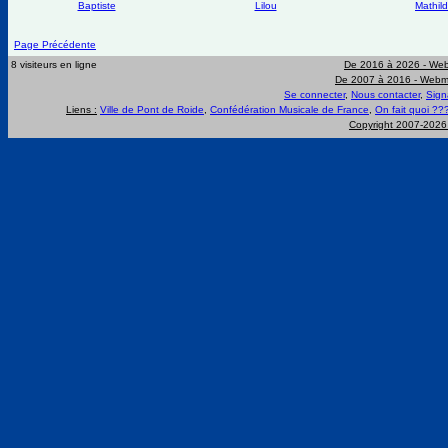
Baptiste
Lilou
Mathil
Page Précédente
8 visiteurs en ligne
De 2016 à 2026 -
Web
De 2007 à 2016 -
Webma
Se connecter
,
Nous contacter
,
Sign
Liens :
Ville de Pont de Roide
,
Confédération Musicale de France
,
On fait quoi ??
Copyright 2007-202