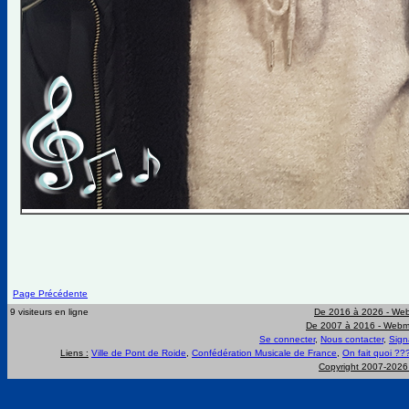
Page Précédente
9 visiteurs en ligne
De 2016 à 2026 -
Web
De 2007 à 2016 -
Webma
Se connecter
,
Nous contacter
,
Sign
Liens :
Ville de Pont de Roide
,
Confédération Musicale de France
,
On fait quoi ??
Copyright 2007-202