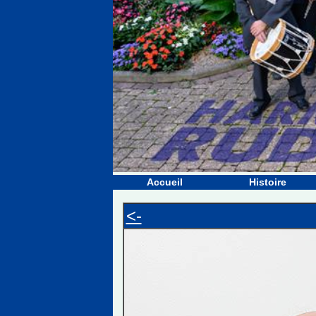
Accueil
Histoire
<-