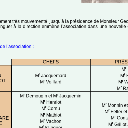
alement très mouvementé jusqu'à la présidence de Monsieur Geo
nguer à la direction emmène l'association dans une nouvelle 
de l'association :
CHEFS
PRÉS
r
M
r
r
S
M
Jacquemard
M
F
OT
r
r
M
Voillard
M
W
r
M
Ra
r
r
M
Demougin et M
Jacquemin
r
M
Henriot
r
M
Monnin et
r
M
Cornu
r
M
Feller et
r
M
Mathiot
r
M
Conta
ARE
r
M
Vachon
r
E
M
Grillot
r
M
Klinguer