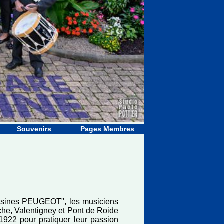
Souvenirs
Pages Membres
Usines PEUGEOT", les musiciens
che, Valentigney et Pont de Roide
1922 pour pratiquer leur passion