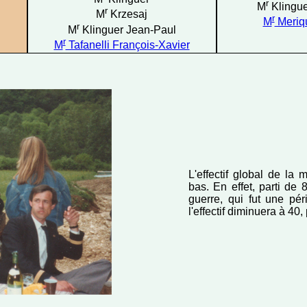
r
M
Klingue
r
M
Krzesaj
r
M
Meriq
r
M
Klinguer Jean-Paul
r
M
Tafanelli François-Xavier
L'effectif global de la
bas. En effet, parti de
guerre, qui fut une pér
l'effectif diminuera à 40,