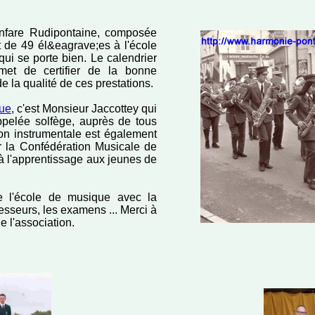
anfare Rudipontaine, composée
t de 49 él&eagrave;es à l'école
ui se porte bien. Le calendrier
met de certifier de la bonne
 la qualité de ces prestations.
que
, c'est Monsieur Jaccottey qui
ppelée solfège, auprès de tous
ion instrumentale est également
ar la Confédération Musicale de
 à l'apprentissage aux jeunes de
 l'école de musique avec la
fesseurs, les examens ... Merci à
de l'association.