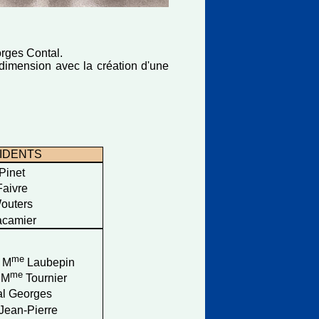
rges Contal.
dimension avec la création d'une
IDENTS
Pinet
aivre
outers
camier
me
 M
Laubepin
me
 M
Tournier
l Georges
 Jean-Pierre