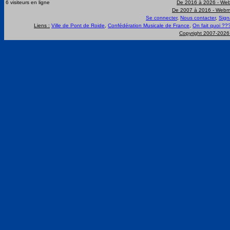
6 visiteurs en ligne
De 2016 à 2026 -
Web
De 2007 à 2016 -
Webma
Se connecter
,
Nous contacter
,
Sign
Liens :
Ville de Pont de Roide
,
Confédération Musicale de France
,
On fait quoi ??
Copyright 2007-202