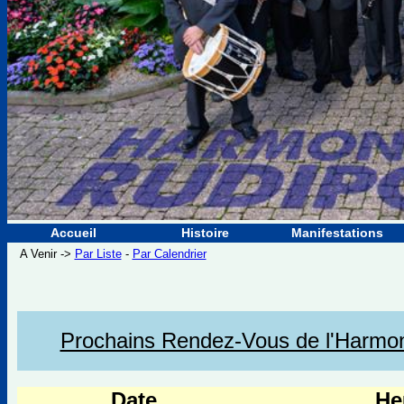
Accueil
Histoire
Manifestations
A Venir ->
Par Liste
-
Par Calendrier
Prochains Rendez-Vous de l'Harmoni
Date
He