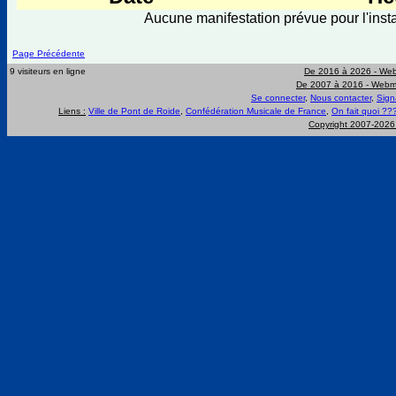
Aucune manifestation prévue pour l'insta
Page Précédente
9 visiteurs en ligne
De 2016 à 2026 -
Web
De 2007 à 2016 -
Webma
Se connecter
,
Nous contacter
,
Sign
Liens :
Ville de Pont de Roide
,
Confédération Musicale de France
,
On fait quoi ??
Copyright 2007-202